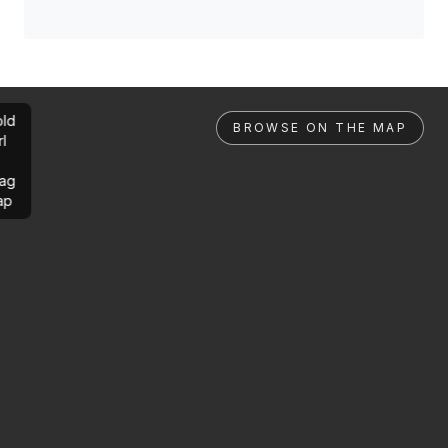
ld
BROWSE ON THE MAP
rl
ag
ap