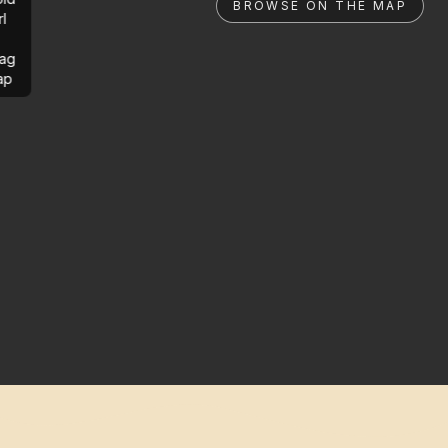
BROWSE ON THE MAP
rl
ag
ap