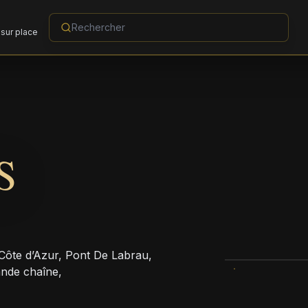
sur place
S
-Côte d’Azur, Pont De Labrau,
ande chaîne,