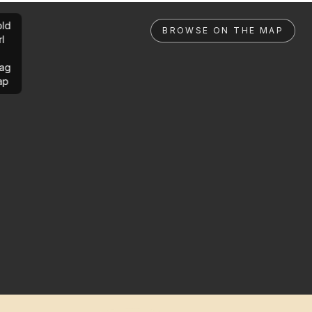
ld
BROWSE ON THE MAP
rl
ag
ap