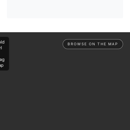
ld
BROWSE ON THE MAP
rl
ag
ap