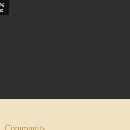
ag
ap
Community