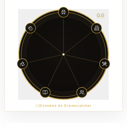
0.0
Données de Dreamcatcher