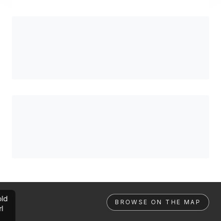
ld
BROWSE ON THE MAP
rl