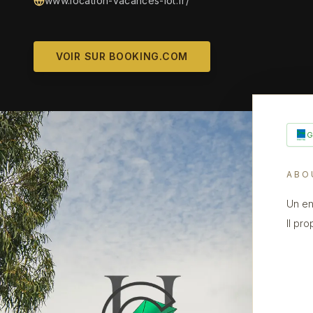
www.location-vacances-lot.fr/
VOIR SUR BOOKING.COM
ABO
Un en
Il pr