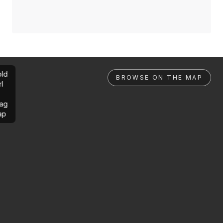
ld
BROWSE ON THE MAP
rl
ag
ap