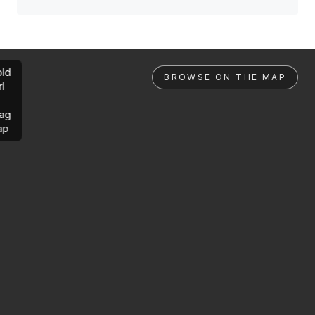
ld
BROWSE ON THE MAP
rl
ag
ap