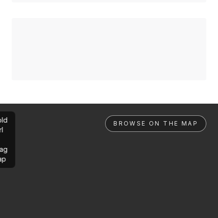
ld
BROWSE ON THE MAP
rl
ag
ap