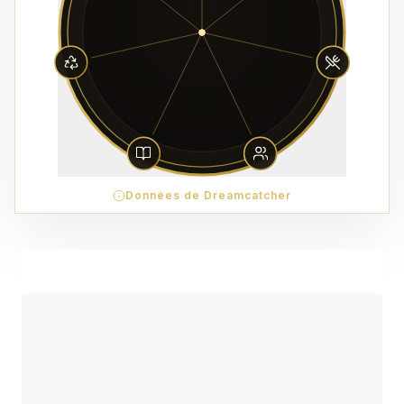
Données de Dreamcatcher