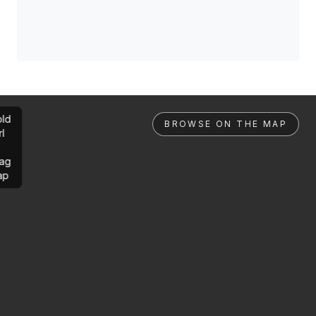
ld
BROWSE ON THE MAP
rl
ag
ap