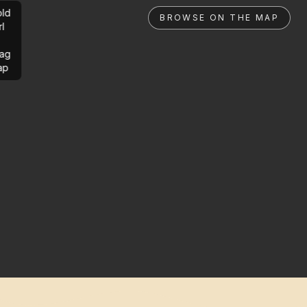
ld
BROWSE ON THE MAP
rl
ag
ap