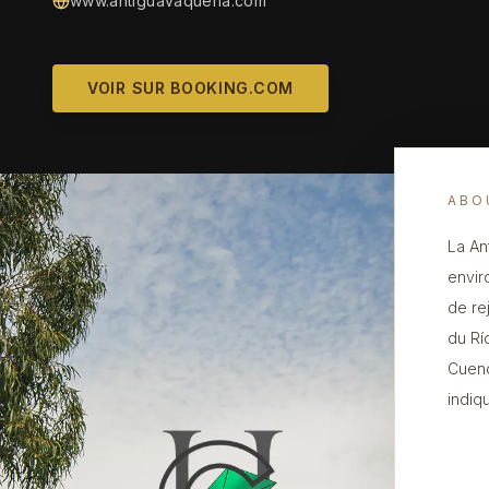
www.antiguavaqueria.com
VOIR SUR BOOKING.COM
ABO
La An
envir
de re
du Rí
Cuenc
indiq