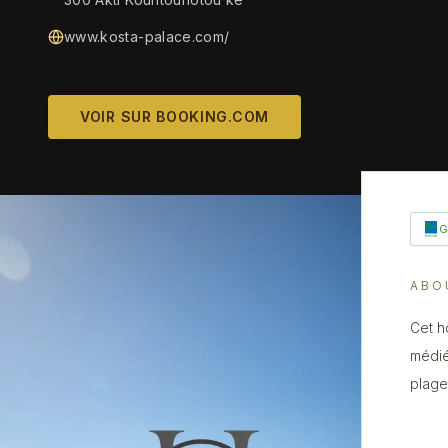
www.kosta-palace.com/
VOIR SUR BOOKING.COM
ABO
Cet h
médié
plage