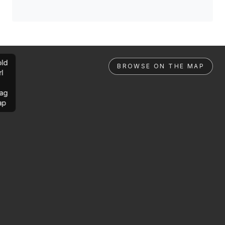
ld
BROWSE ON THE MAP
rl
ag
ap