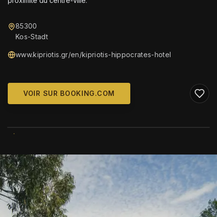
proximité du centre-ville.
85300
Kos-Stadt
www.kipriotis.gr/en/kipriotis-hippocrates-hotel
VOIR SUR BOOKING.COM