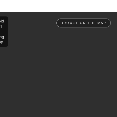
ld
BROWSE ON THE MAP
rl
ag
ap