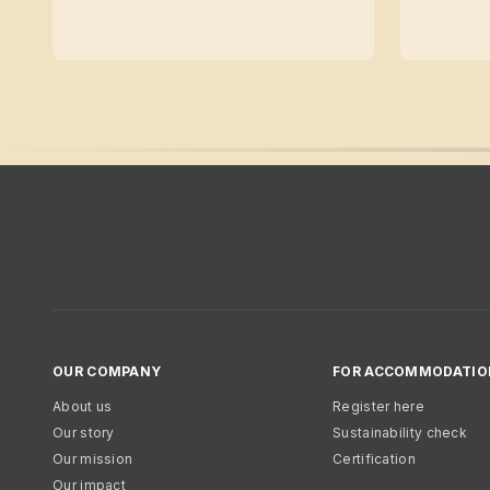
OUR COMPANY
FOR ACCOMMODATIO
About us
Register here
Our story
Sustainability check
Our mission
Certification
Our impact