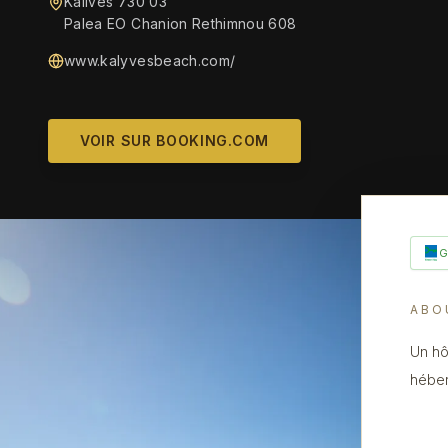
Kalives 730 03
Palea EO Chanion Rethimnou 608
www.kalyvesbeach.com/
VOIR SUR BOOKING.COM
ABO
Un hô
héber