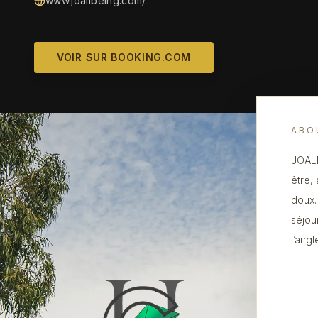
www.joalibeing.com/
VOIR SUR BOOKING.COM
ABO
JOALI
être,
doux.
séjou
l’angl