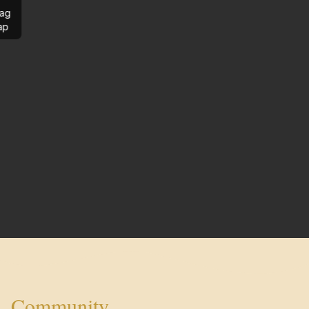
ag
ap
Community