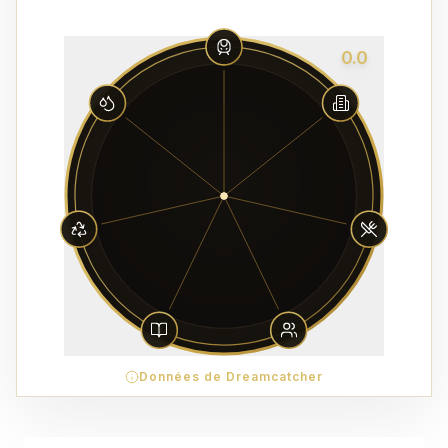
0.0
Données de Dreamcatcher