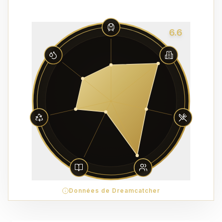
6.6
Données de Dreamcatcher