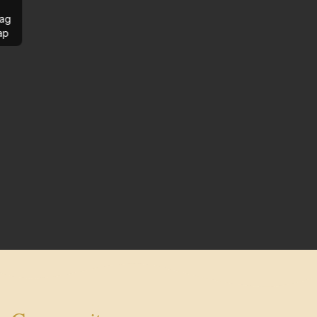
ag
ap