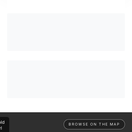
ld
BROWSE ON THE MAP
rl