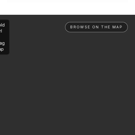
ld
BROWSE ON THE MAP
rl
ag
ap