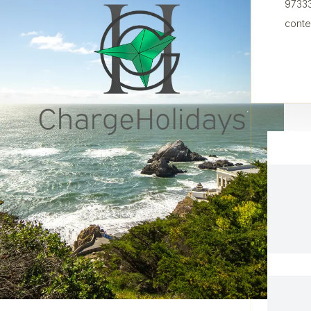
97333
conte