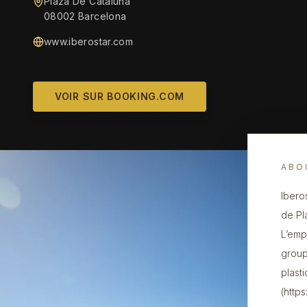
Plaza De Cataluña
08002 Barcelona
www.iberostar.com
VOIR SUR BOOKING.COM
ABO
Ibero
de Pl
L’emp
group
plast
(http