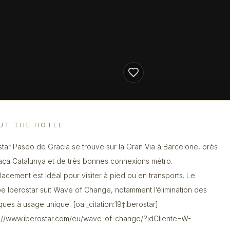
UT THE HOTEL
star Paseo de Gracia se trouve sur la Gran Via à Barcelone, près
aça Catalunya et de très bonnes connexions métro.
lacement est idéal pour visiter à pied ou en transports. Le
e Iberostar suit Wave of Change, notamment l’élimination des
iques à usage unique. [oai_citation:19‡Iberostar]
s://www.iberostar.com/eu/wave-of-change/?idCliente=W-