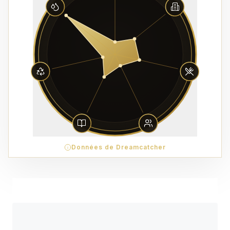
Données de Dreamcatcher