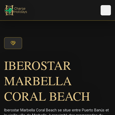
Men
IBEROSTAR
MARBELLA
CORAL BEACH
Iberostar Marbella Coral Beach se situe entre Puerto Banús et