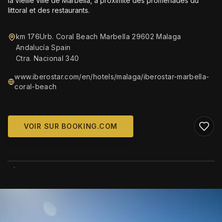
la vieille ville de Marbella, à proximité des promenades du
littoral et des restaurants.
km 176Urb. Coral Beach Marbella 29602 Malaga
Andalucía Spain
Ctra. Nacional 340
www.iberostar.com/en/hotels/malaga/iberostar-marbella-
coral-beach
VOIR SUR BOOKING.COM