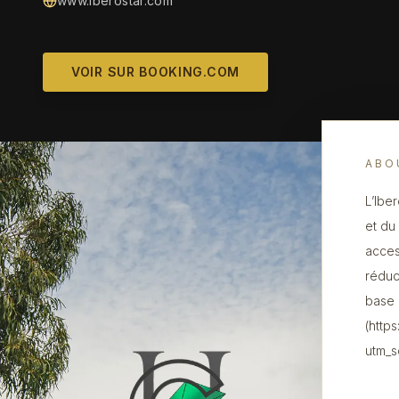
www.iberostar.com
VOIR SUR BOOKING.COM
ABO
L’Ibe
et du
acces
réduc
base 
(http
utm_s