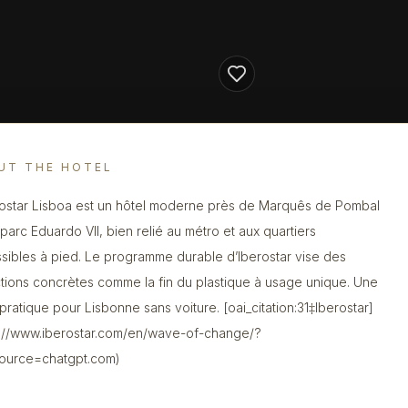
UT THE HOTEL
rostar Lisboa est un hôtel moderne près de Marquês de Pombal
 parc Eduardo VII, bien relié au métro et aux quartiers
sibles à pied. Le programme durable d’Iberostar vise des
tions concrètes comme la fin du plastique à usage unique. Une
pratique pour Lisbonne sans voiture. [oai_citation:31‡Iberostar]
s://www.iberostar.com/en/wave-of-change/?
ource=chatgpt.com)