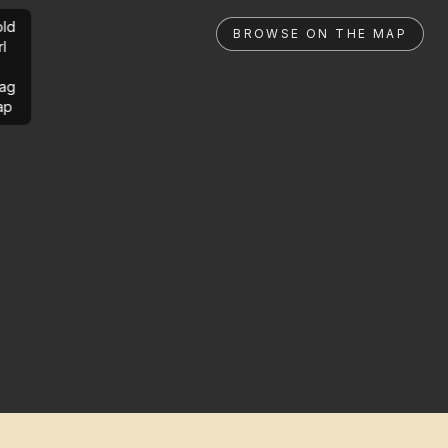
ld
BROWSE ON THE MAP
rl
ag
ap