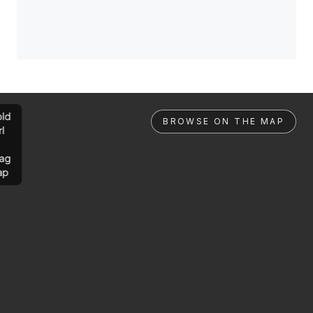
ld
BROWSE ON THE MAP
rl
ag
ap