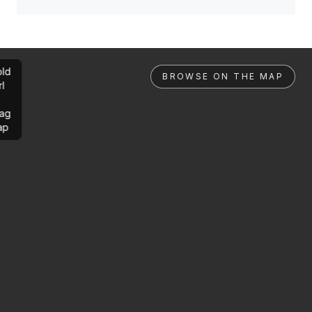
ld
BROWSE ON THE MAP
rl
ag
ap