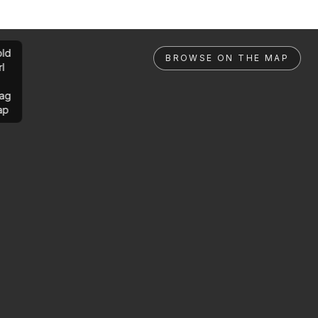
ld
BROWSE ON THE MAP
rl
ag
ap