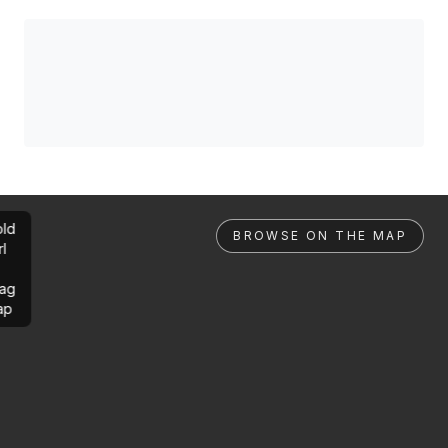
ld
BROWSE ON THE MAP
rl
ag
ap