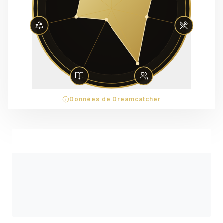
Données de Dreamcatcher