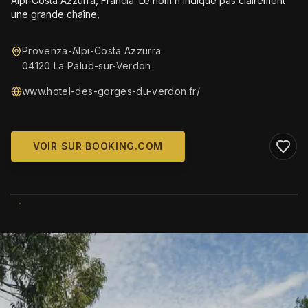
Alpi-Costa Azzurra, Francia. Le nom n’indique pas clairement
une grande chaîne,
Provenza-Alpi-Costa Azzurra
04120 La Palud-sur-Verdon
www.hotel-des-gorges-du-verdon.fr/
VOIR SUR BOOKING.COM