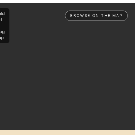
ld
BROWSE ON THE MAP
rl
ag
ap