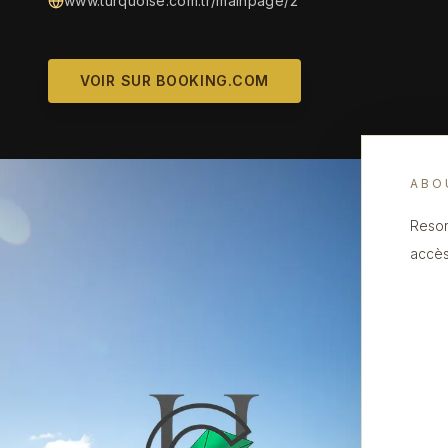
www.turquoise.com.tr/mainpage/2
VOIR SUR BOOKING.COM
ABO
Resor
accès