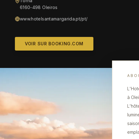
Torna
6160-498 Oleiros
www.hotelsantamargarida.pt/pt/
VOIR SUR BOOKING.COM
ABO
L'Hot
à Ole
L'hôt
lumin
saiso
empla