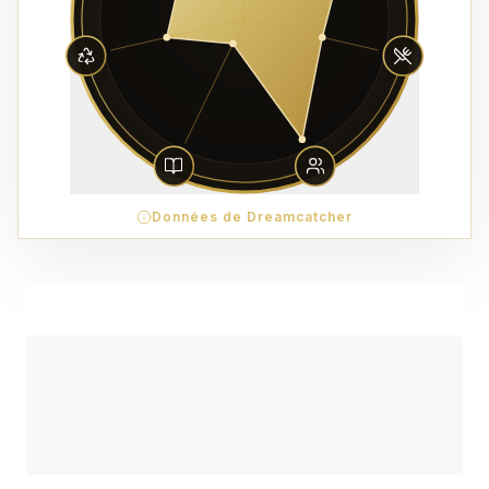
Données de Dreamcatcher