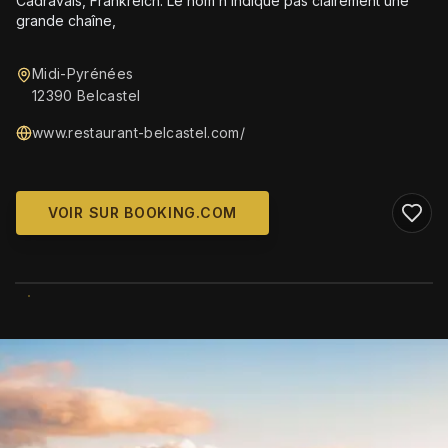
Cadravals, Frankreich. Le nom n’indique pas clairement une
grande chaîne,
Midi-Pyrénées
12390 Belcastel
www.restaurant-belcastel.com/
VOIR SUR BOOKING.COM