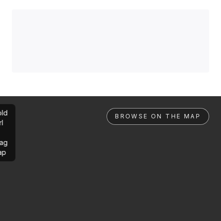
ld
BROWSE ON THE MAP
rl
ag
ap