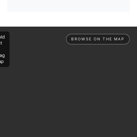
ld
BROWSE ON THE MAP
rl
ag
ap