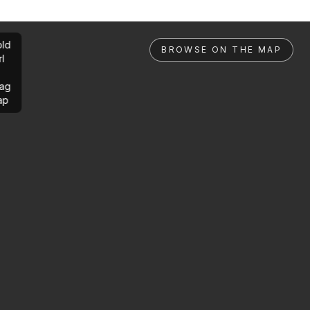
ld
BROWSE ON THE MAP
rl
ag
ap