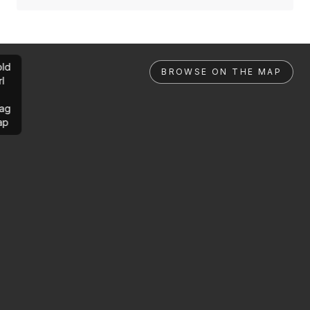
ld
BROWSE ON THE MAP
rl
ag
ap