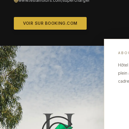
www.teslamotors.com/supercharger
VOIR SUR BOOKING.COM
ABO
Hôtel
plein
cadre