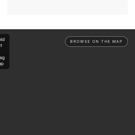
ld
BROWSE ON THE MAP
rl
ag
ap