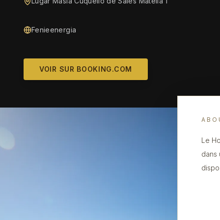
Lugar Masia Cuquello de Sales Matella 1
Fenieenergia
VOIR SUR BOOKING.COM
ABO
Le Ho
dans 
dispo