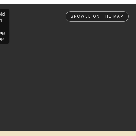
ld
BROWSE ON THE MAP
rl
ag
ap