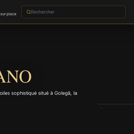
sur place
ANO
iles sophistiqué situé à Golegã, la