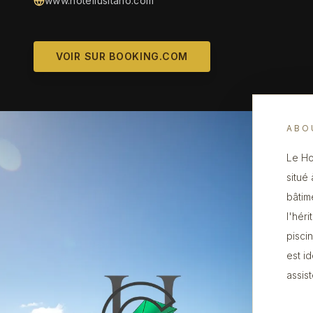
www.hotellusitano.com
VOIR SUR BOOKING.COM
ABO
Le Ho
situé
bâtim
l'hér
pisci
est i
assist