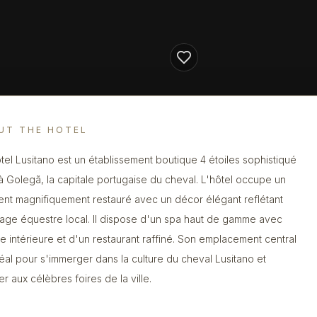
UT THE HOTEL
tel Lusitano est un établissement boutique 4 étoiles sophistiqué
 à Golegã, la capitale portugaise du cheval. L'hôtel occupe un
ent magnifiquement restauré avec un décor élégant reflétant
itage équestre local. Il dispose d'un spa haut de gamme avec
ne intérieure et d'un restaurant raffiné. Son emplacement central
déal pour s'immerger dans la culture du cheval Lusitano et
er aux célèbres foires de la ville.