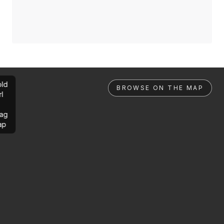
ld
BROWSE ON THE MAP
rl
ag
ap