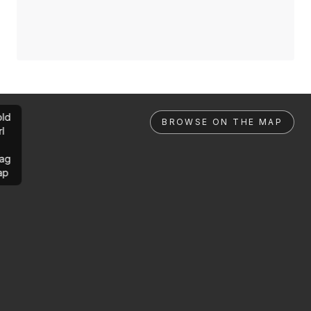
ld
BROWSE ON THE MAP
rl
ag
ap