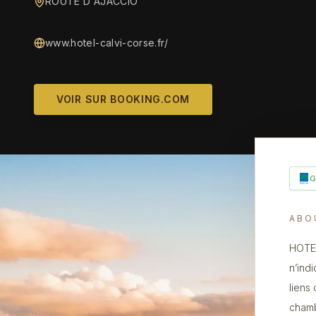
ROUTE D AJACCIO
www.hotel-calvi-corse.fr/
VOIR SUR BOOKING.COM
ABO
HOTEL
n’ind
liens
chamb