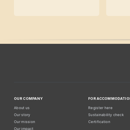
OUR COMPANY
FOR ACCOMMODATIO
About us
Register here
Our story
Sustainability check
Our mission
Certification
Our impact