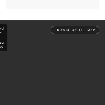
ld
BROWSE ON THE MAP
rl
ag
ap