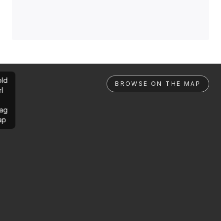
ld
BROWSE ON THE MAP
rl
ag
ap