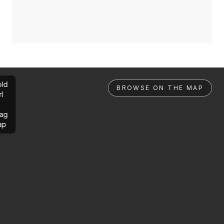
ld
BROWSE ON THE MAP
rl
ag
ap