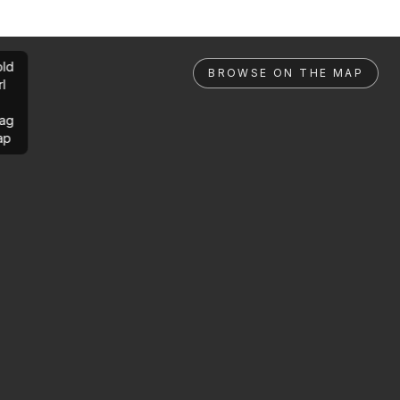
ld
BROWSE ON THE MAP
rl
ag
ap