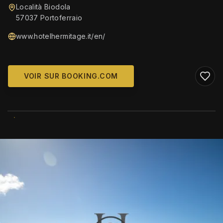
Località Biodola
57037 Portoferraio
www.hotelhermitage.it/en/
VOIR SUR BOOKING.COM