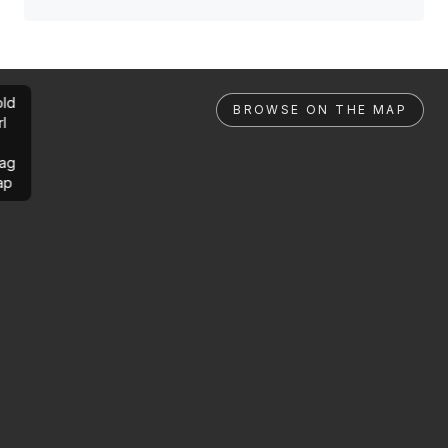
ld
BROWSE ON THE MAP
rl
ag
ap