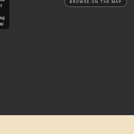
BROWSE ON THE MAP
rl
ag
ap