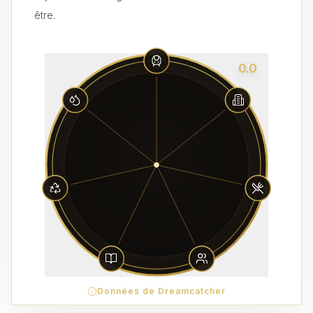
être.
0.0
Données de Dreamcatcher